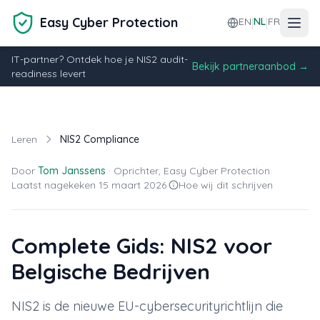
Ga naar hoofdinhoud
Easy Cyber Protection
EN
NL
FR
|
|
IT-partner? Ontdek hoe je NIS2 audit-
Bekijk partneraanbod →
readiness levert
Leren
NIS2 Compliance
Door
Tom Janssens
·
Oprichter, Easy Cyber Protection
·
Laatst nagekeken 15 maart 2026
·
Hoe wij dit schrijven
Complete Gids: NIS2 voor
Belgische Bedrijven
NIS2 is de nieuwe EU-cybersecurityrichtlijn die