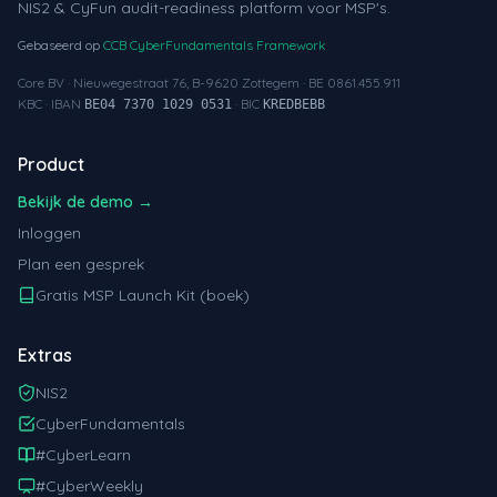
NIS2 & CyFun audit-readiness platform voor MSP's.
Gebaseerd op
CCB CyberFundamentals Framework
Core BV · Nieuwegestraat 76, B-9620 Zottegem · BE 0861.455.911
KBC · IBAN
· BIC
BE04 7370 1029 0531
KREDBEBB
Product
Bekijk de demo →
Inloggen
Plan een gesprek
Gratis MSP Launch Kit (boek)
Extras
NIS2
CyberFundamentals
#CyberLearn
#CyberWeekly