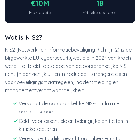
€10M
18
Max boete
Kritieke sectoren
Wat is NIS2?
NIS2 (Netwerk- en Informatiebeveiliging Richtlijn 2) is de
bijgewerkte EU-cybersecuritywet die in 2024 van kracht
werd. Het breidt de scope van de oorspronkelijke NIS-
richtlijn aanzienlijk uit en introduceert strengere eisen
voor beveiligingsmaatregelen, incidentmelding en
managementverantwoordelijkheid.
Vervangt de oorspronkelijke NIS-richtlijn met
bredere scope
Geldt voor essentiële en belangrijke entiteiten in
kritieke sectoren
Vereist bestuurlijk toezicht op cybersecurity