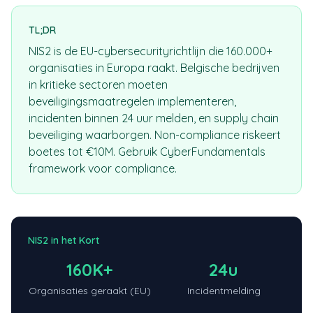
TL;DR
NIS2 is de EU-cybersecurityrichtlijn die 160.000+
organisaties in Europa raakt. Belgische bedrijven
in kritieke sectoren moeten
beveiligingsmaatregelen implementeren,
incidenten binnen 24 uur melden, en supply chain
beveiliging waarborgen. Non-compliance riskeert
boetes tot €10M. Gebruik CyberFundamentals
framework voor compliance.
NIS2 in het Kort
160K+
24u
Organisaties geraakt (EU)
Incidentmelding