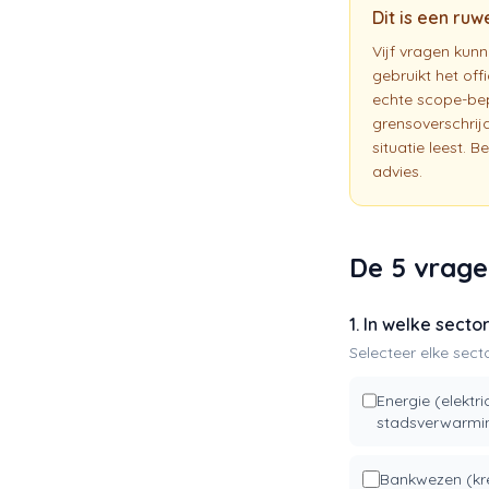
Dit is een ruw
Vijf vragen kun
gebruikt het of
echte scope-bep
grensoverschrijd
situatie leest. 
advies.
De 5 vrag
1. In welke secto
Selecteer elke secto
Energie (elektrici
stadsverwarmin
Bankwezen (kre