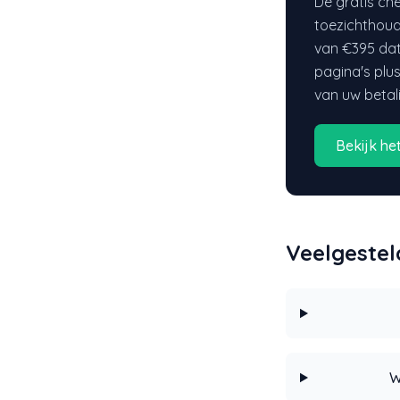
De gratis che
toezichthou
van €395 dat
pagina's plu
van uw betal
Bekijk he
Veelgestel
W