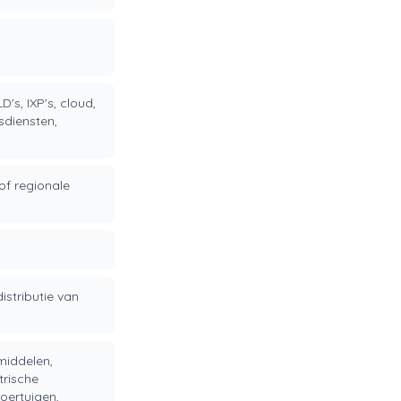
D's, IXP's, cloud,
sdiensten,
of regionale
istributie van
middelen,
trische
oertuigen,