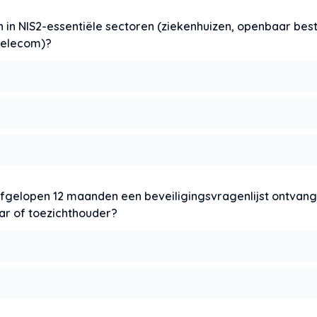
en in NIS2-essentiële sectoren (ziekenhuizen, openbaar bes
 telecom)?
 afgelopen 12 maanden een beveiligingsvragenlijst ontvan
ar of toezichthouder?