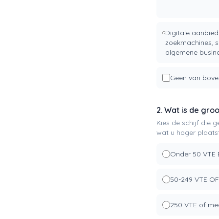
Digitale aanbied
zoekmachines, s
algemene busine
Geen van bov
2. Wat is de gro
Kies de schijf die 
wat u hoger plaatst
Onder 50 VTE 
50-249 VTE OF
250 VTE of me