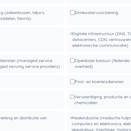
 (ziekenhuizen, labo's,
Drinkwatervoorziening
iddelen, farma)
Digitale infrastructuur (DNS, TL
datacenters, CDN, vertrouwen
elektronische communicatie)
diensten (managed service
Openbaar bestuur (federale 
ged security service providers)
overheid)
Post- en koeriersdiensten
Vervaardiging, productie en d
chemicaliën
erking en distributie van
Maakindustrie (medische hulp
computers en elektronica, elek
apparatuur, machines, motorv