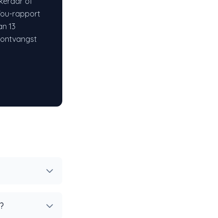
ekeraar of
You-rapport
an 13
a ontvangst
5?