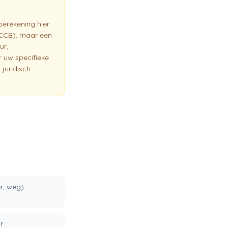
berekening hier
 (CCB), maar een
ur,
r uw specifieke
 juridisch
er, weg)
r