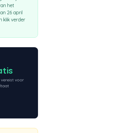
van het
n 26 april
 klik verder
tis
vereist voor
ltaat