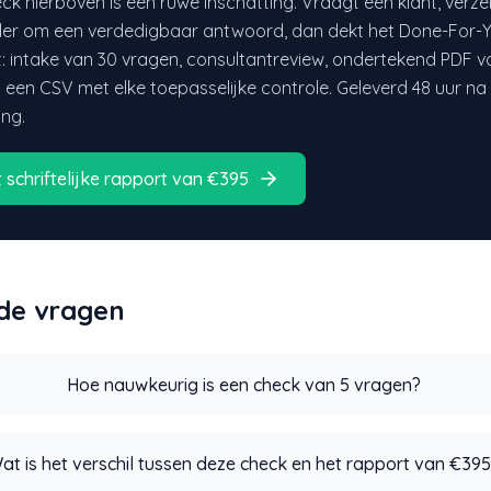
ck hierboven is een ruwe inschatting. Vraagt een klant, verz
der om een verdedigbaar antwoord, dan dekt het Done-For-
: intake van 30 vragen, consultantreview, ondertekend PDF v
s een CSV met elke toepasselijke controle. Geleverd 48 uur n
ing.
t schriftelijke rapport van €395
de vragen
Hoe nauwkeurig is een check van 5 vragen?
at is het verschil tussen deze check en het rapport van €39