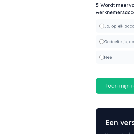
5. Wordt meervo
werknemersacc
Ja, op elk acc
Gedeeltelijk, 
Nee
Toon mijn r
Een vers