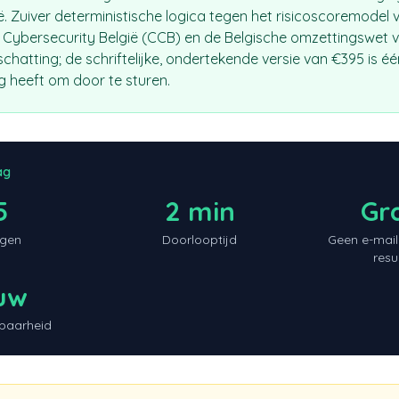
ië. Zuiver deterministische logica tegen het risicoscoremodel 
Cybersecurity België (CCB) en de Belgische omzettingswet va
chatting; de schriftelijke, ondertekende versie van €395 is één
ig heeft om door te sturen.
ag
5
2 min
Gra
gen
Doorlooptijd
Geen e-mail 
resu
uw
baarheid