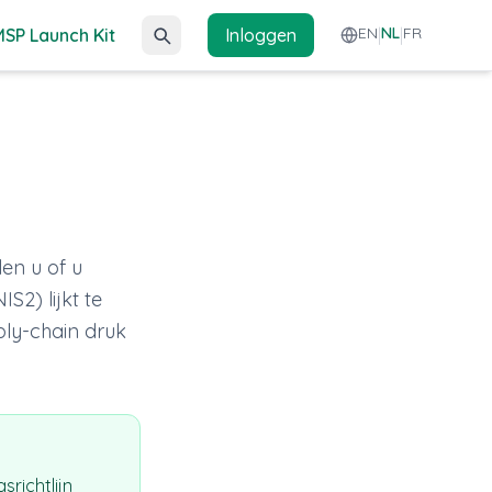
EN
NL
FR
MSP Launch Kit
Inloggen
|
|
len u of u
S2) lijkt te
ly-chain druk
richtlijn