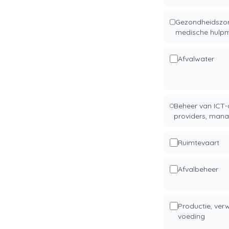
Gezondheidszorg
medische hulpm
Afvalwater
Beheer van ICT-
providers, mana
Ruimtevaart
Afvalbeheer
Productie, verw
voeding