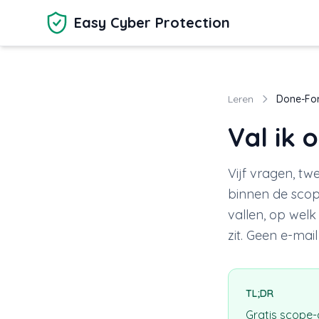
Ga naar hoofdinhoud
Easy Cyber Protection
Leren
Done-Fo
Val ik 
Vijf vragen, tw
binnen de scope
vallen, op wel
zit. Geen e-mail
TL;DR
Gratis scope-