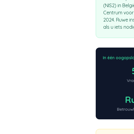
(NIS2) in Belg
Centrum voor 
2024. Ruwe ins
als u iets nod
In één oogopsl
Vra
R
Betrouw