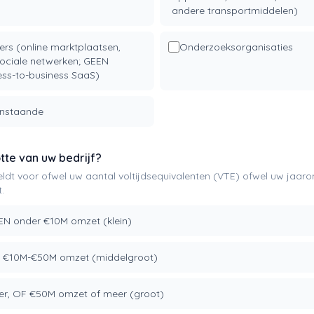
andere transportmiddelen)
ers (online marktplaatsen,
Onderzoeksorganisaties
ociale netwerken; GEEN
ss-to-business SaaS)
enstaande
otte van uw bedrijf?
geldt voor ofwel uw aantal voltijdsequivalenten (VTE) ofwel uw jaa
.
EN onder €10M omzet (klein)
 €10M-€50M omzet (middelgroot)
er, OF €50M omzet of meer (groot)