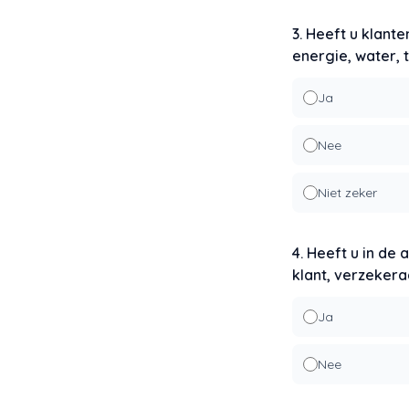
3. Heeft u klant
energie, water,
Ja
Nee
Niet zeker
4. Heeft u in de
klant, verzekera
Ja
Nee