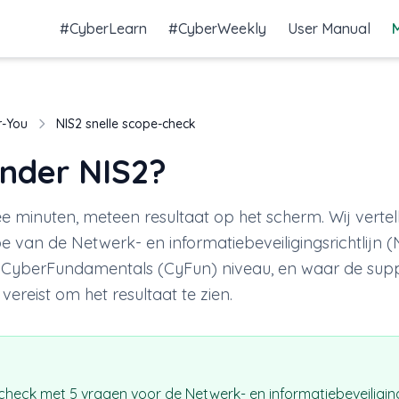
#CyberLearn
#CyberWeekly
User Manual
r-You
NIS2 snelle scope-check
onder NIS2?
ee minuten, meteen resultaat op het scherm. Wij vertel
 van de Netwerk- en informatiebeveiligingsrichtlijn (NI
k CyberFundamentals (CyFun) niveau, en waar de supp
 vereist om het resultaat te zien.
check met 5 vragen voor de Netwerk- en informatiebeveiligings