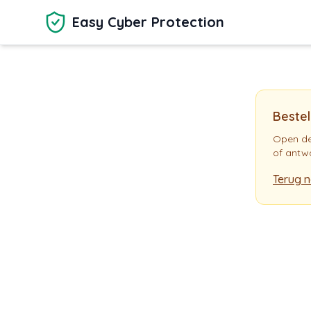
Ga naar hoofdinhoud
Easy Cyber Protection
Bestel
Open de
of antwo
Terug 