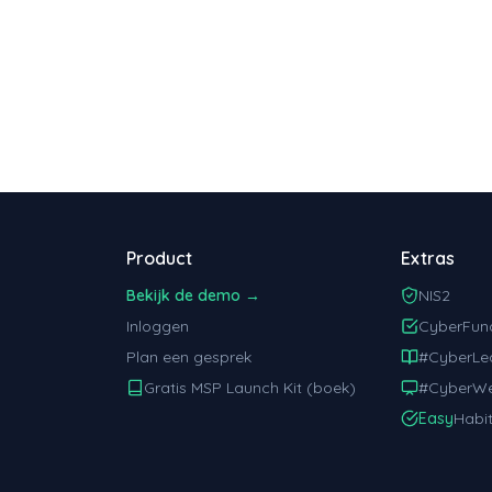
Product
Extras
Bekijk de demo →
NIS2
Inloggen
CyberFun
Plan een gesprek
#CyberLe
Gratis MSP Launch Kit (boek)
#CyberWe
Easy
Habi