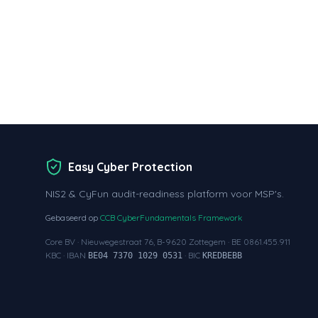
Easy Cyber Protection
NIS2 & CyFun audit-readiness platform voor MSP's.
Gebaseerd op
CCB CyberFundamentals Framework
Core BV · Nieuwegestraat 76, B-9620 Zottegem · BE 0861.455.911
KBC · IBAN
· BIC
BE04 7370 1029 0531
KREDBEBB