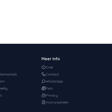
Meer Info
Over
damentals
Contact
arn
WhatsApp
ekly
Pers
ts
Privacy
Voorwaarden