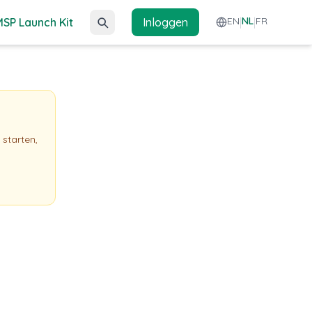
EN
NL
FR
MSP Launch Kit
Inloggen
|
|
starten,